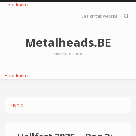
Overslaan en naar de inhoud gaan
Hoofdmenu
Zoekveld
Metalheads.BE
Raise your horns!
Hoofdmenu
Home