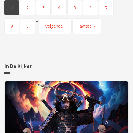
Pagina's
1
2
3
4
5
6
7
…
8
9
volgende ›
laatste »
In De Kijker