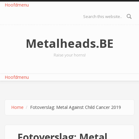
Overslaan en naar de inhoud gaan
Hoofdmenu
Zoekveld
Metalheads.BE
Raise your horns!
Hoofdmenu
Home
Fotoverslag: Metal Against Child Cancer 2019
Fotoverslag: Metal