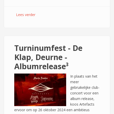
Lees verder
over Album Release Party Slaughter The Giant,
een knaller van een mini-festival ...
Turninumfest - De
Klap, Deurne -
Albumrelease³
In plaats van het
meer
gebruikelijke club-
concert voor een
album release,
koos Artefacts
ervoor om op 26 oktober 2024 een ambitieus