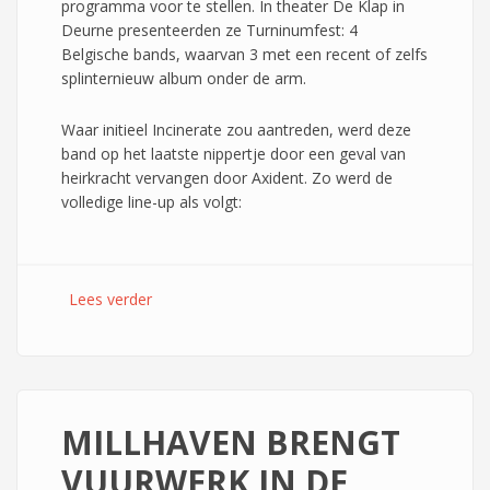
programma voor te stellen. In theater De Klap in
Deurne presenteerden ze Turninumfest: 4
Belgische bands, waarvan 3 met een recent of zelfs
splinternieuw album onder de arm.
Waar initieel Incinerate zou aantreden, werd deze
band op het laatste nippertje door een geval van
heirkracht vervangen door Axident. Zo werd de
volledige line-up als volgt:
Lees verder
over Turninumfest - De Klap, Deurne -
Albumrelease³
MILLHAVEN BRENGT
VUURWERK IN DE