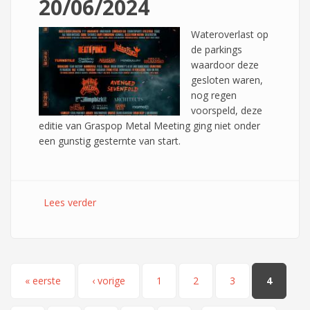
20/06/2024
Wateroverlast op
de parkings
waardoor deze
gesloten waren,
nog regen
voorspeld, deze
editie van Graspop Metal Meeting ging niet onder
een gunstig gesternte van start.
Lees verder
over Graspop Metal Meeting 2024 - Dag 1 -
20/06/2024
Pagina's
« eerste
‹ vorige
1
2
3
4
…