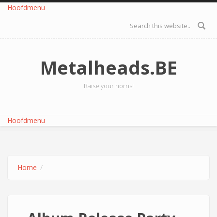
Overslaan en naar de inhoud gaan
Hoofdmenu
Zoekveld
Metalheads.BE
Raise your horns!
Hoofdmenu
Home